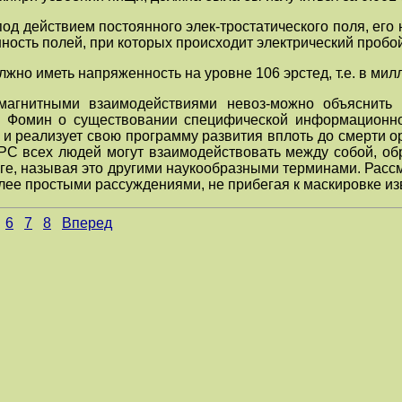
од действием постоянного элек-тростатического поля, его 
ость полей, при которых происходит электрический пробо
лжно иметь напряженность на уровне 106 эрстед, т.е. в м
омагнитными взаимодействиями невоз-можно объяснить
. Фомин о существовании специфической информационно-
и реализует свою программу развития вплоть до смерти орг
РС всех людей могут взаимодействовать между собой, обр
Боге, называя это другими наукообразными терминами. Рас
олее простыми рассуждениями, не прибегая к маскировке и
6
7
8
Вперед