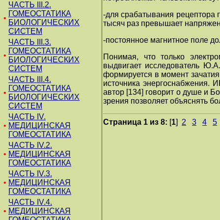
ЧАСТЬ III.2.
ГОМЕОСТАТИКА
-для срабатывания рецептора п
•
БИОЛОГИЧЕСКИХ
тысяч раз превышает напряженн
СИСТЕМ
-постоянное магнитное поле до
ЧАСТЬ III.3.
ГОМЕОСТАТИКА
•
Понимая, что только электр
БИОЛОГИЧЕСКИХ
выдвигает исследователь Ю.А
СИСТЕМ
формируется в момент зачатия 
ЧАСТЬ III.4.
источника энергоснабжения. И
ГОМЕОСТАТИКА
автор [134] говорит о душе и 
•
БИОЛОГИЧЕСКИХ
зрения позволяет объяснять б
СИСТЕМ
ЧАСТЬ IV.
Страница 1 из 8:
[
1
]
2
3
4
5
•
МЕДИЦИНСКАЯ
ГОМЕОСТАТИКА
ЧАСТЬ IV.2.
•
МЕДИЦИНСКАЯ
ГОМЕОСТАТИКА
ЧАСТЬ IV.3.
•
МЕДИЦИНСКАЯ
ГОМЕОСТАТИКА
ЧАСТЬ IV.4.
•
МЕДИЦИНСКАЯ
ГОМЕОСТАТИКА