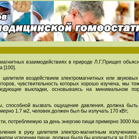
магнитных взаимодействиях в природе Л.Г.Прищеп объяс
а [100].
 целителя воздействием электромагнитных или звуковы
торов, чувствительность которых хорошо изучена, мы тож
следующие выкладки, основываясь на минимальном по
ы, способной вызвать ощущение давления, должна быть о
мерно 1.7 м2, человек должен был бы излучать 170 кВт;
ти, потребляемую за день энергию пищи примерно 3000 Ккал
ления в руку целителя электро-магнитным излучением,
кипри усвоении пищи, должна была бы излучиться за 0.001 