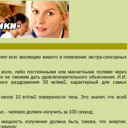
няет всю эволюцию живого и появление экстра-сенсорных
х волн, либо постоянными или магнитными полями через
е не сможем дать удовлетворительного объяснения. И.И.
роге раздражения 50 мг/мм2, характерный для самых
коло 10 вт/см2 поверхности тела. Это значит, что всей
, - человек должен излучить за 100 секунд;
 мощность излучения должна быть такова, что энергия,
секунду;