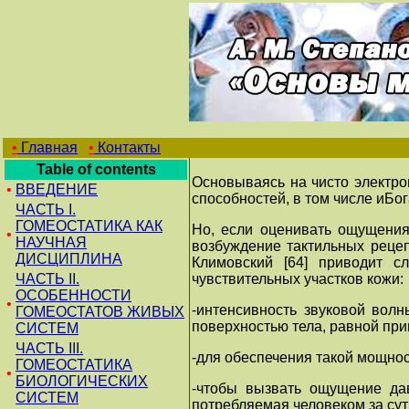
•
Главная
•
Контакты
Table of contents
Основываясь на чисто электро
•
ВВЕДЕНИЕ
способностей, в том числе иБог
ЧАСТЬ I.
ГОМЕОСТАТИКА КАК
Но, если оценивать ощущения
•
НАУЧНАЯ
возбуждение тактильных рецеп
ДИСЦИПЛИНА
Климовский [64] приводит 
ЧАСТЬ II.
чувствительных участков кожи:
ОСОБЕННОСТИ
•
-интенсивность звуковой волн
ГОМЕОСТАТОВ ЖИВЫХ
поверхностью тела, равной при
СИСТЕМ
ЧАСТЬ III.
-для обеспечения такой мощнос
ГОМЕОСТАТИКА
•
БИОЛОГИЧЕСКИХ
-чтобы вызвать ощущение дав
СИСТЕМ
потребляемая человеком за сут