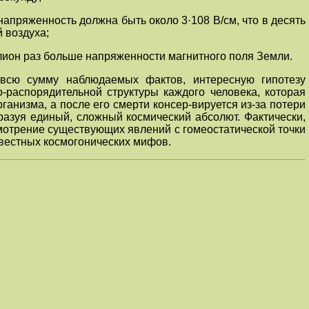
напряженность должна быть около 3·108 В/см, что в десять
й воздуха;
иллион раз больше напряженности магнитного поля Земли.
 всю сумму наблюдаемых фактов, интересную гипотезу
распорядительной структуры каждого человека, которая
анизма, а после его смерти консер-вируется из-за потери
азуя единый, сложный космический абсолют. Фактически,
смотрение существующих явлений с гомеостатической точки
звестных космогонических мифов.